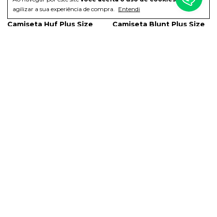
agilizar a sua experiência de compra.
Entendi
Camiseta Huf Plus Size
Camiseta Blunt Plus Size
Essentials Og Logo Preta
Regular Solace Preta
R$189,99
R$159,99
Moletom Element Plus
Calça Hocks Plus Size
Size Canguru Mini
Ligação Jeans Preta