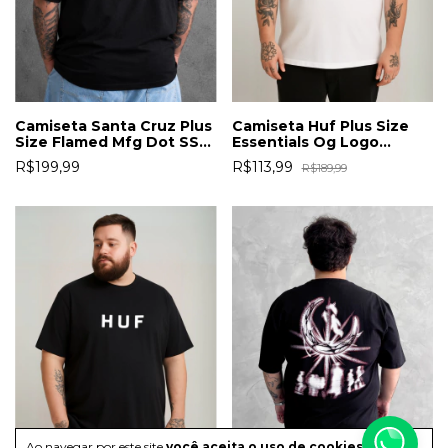
Camiseta Santa Cruz Plus
Camiseta Huf Plus Size
Size Flamed Mfg Dot SS
Essentials Og Logo
Preta
Branca
R$199,99
R$113,99
R$189,99
Ao navegar por este site
você aceita o uso de cookies
para