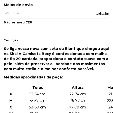
Entregas para o CEP:
Meios de envio
Calcular
Não sei meu CEP
Descrição
Se liga nessa nova camiseta da Blunt que chegou aqui
na Ska! A Camiseta Boxy é confeccionada com malha
de fio 20 cardada, proporciona o contato suave com a
pele, além de preservar a liberdade dos movimentos
com muito estilo e o melhor conforto possível.
Medidas aproximadas da peça:
Toráx
Altura
Ma
P
52-54 cm
72-74 cm
21
M
55-57 cm
75-77 cm
22,
G
58-60 cm
77-79 cm
24