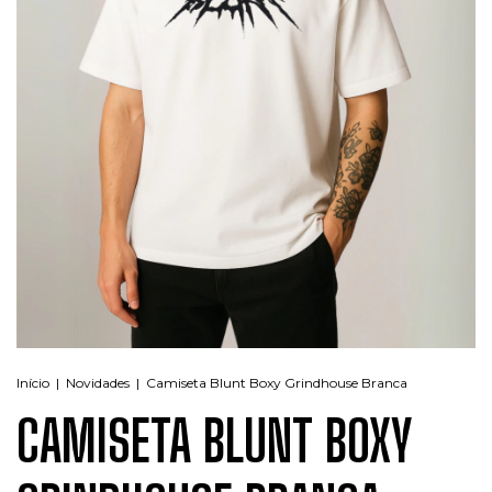
Início
|
Novidades
|
Camiseta Blunt Boxy Grindhouse Branca
CAMISETA BLUNT BOXY