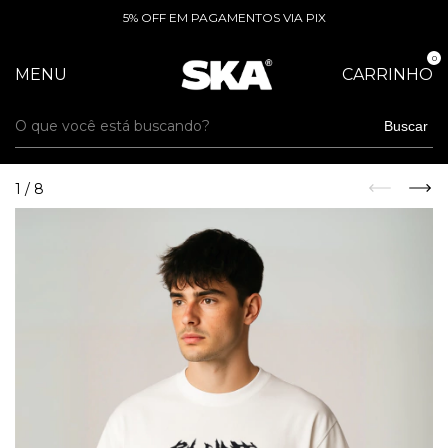
5% OFF EM PAGAMENTOS VIA PIX
0
MENU
CARRINHO
Buscar
1
/
8