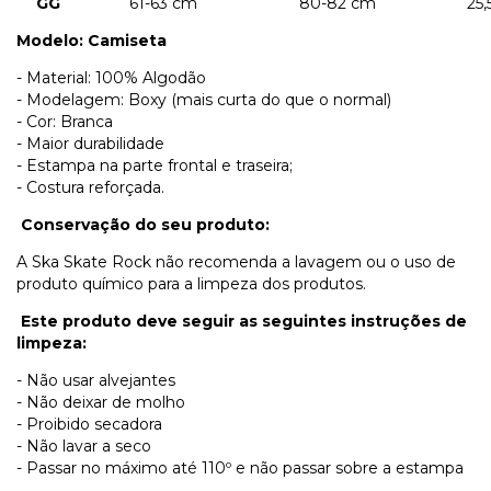
GG
61-63 cm
80-82 cm
25,
Modelo: Camiseta
- Material: 100% Algodão
- Modelagem: Boxy (mais curta do que o normal)
- Cor: Branca
- Maior durabilidade
- Estampa na parte frontal e traseira;
- Costura reforçada.
Conservação do seu produto:
A Ska Skate Rock não recomenda a lavagem ou o uso de
produto químico para a limpeza dos produtos.
Este produto deve seguir as seguintes instruções de
limpeza:
- Não usar alvejantes
- Não deixar de molho
- Proibido secadora
- Não lavar a seco
- Passar no máximo até 110º e não passar sobre a estampa