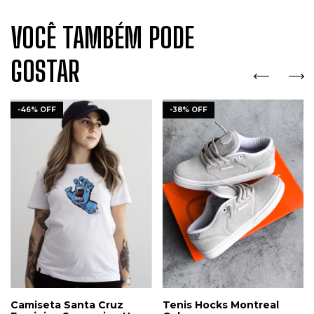
VOCÊ TAMBÉM PODE
GOSTAR
-
46
%
OFF
-
38
%
OFF
Camiseta Santa Cruz
Tenis Hocks Montreal