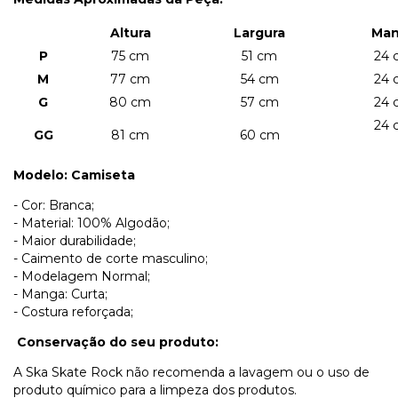
Altura
Largura
Ma
P
75 cm
51 cm
24 
M
77 cm
54 cm
24 
G
80 cm
57 cm
24 
24 
GG
81 cm
60 cm
Modelo: Camiseta
- Cor: Branca;
- Material: 100% Algodão;
- Maior durabilidade;
- Caimento de corte masculino;
- Modelagem Normal;
- Manga: Curta;
- Costura reforçada;
Conservação do seu produto:
A Ska Skate Rock não recomenda a lavagem ou o uso de
produto químico para a limpeza dos produtos.