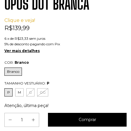
OPUS DOT BRANCA
Clique e veja!
R$139,99
6
x de
R$23,33
sem juros
5% de desconto
pagando com Pix
Ver mais detalhes
COR:
Branco
Branco
TAMANHO VESTUÁRIO:
P
P
M
G
GG
Atenção, última peça!